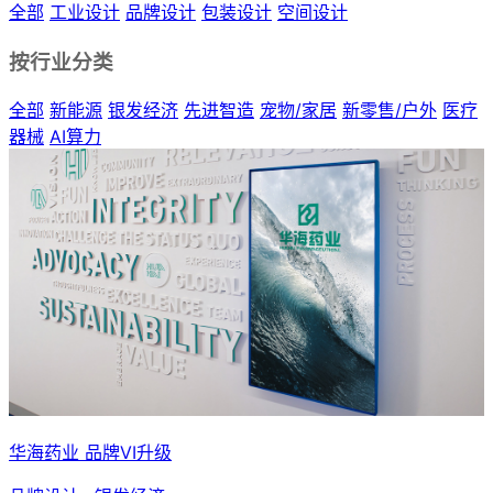
全部
工业设计
品牌设计
包装设计
空间设计
按行业分类
全部
新能源
银发经济
先进智造
宠物/家居
新零售/户外
医疗
器械
AI算力
华海药业 品牌VI升级