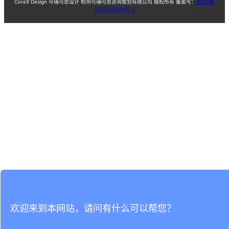
CoreX Design 可瑞可思设计 杭州可瑞可思咨询策划有限公司 版权所有 备案号：
浙ICP备
2021030539号-1
欢迎来到本网站，请问有什么可以帮您？