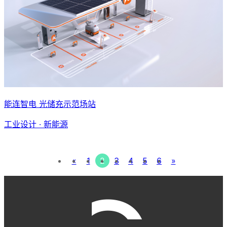
能连智电 光储充示范场站
工业设计 · 新能源
«
1
2
3
4
5
6
»