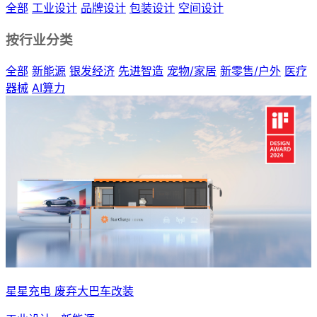
全部
工业设计
品牌设计
包装设计
空间设计
按行业分类
全部
新能源
银发经济
先进智造
宠物/家居
新零售/户外
医疗
器械
AI算力
星星充电 废弃大巴车改装