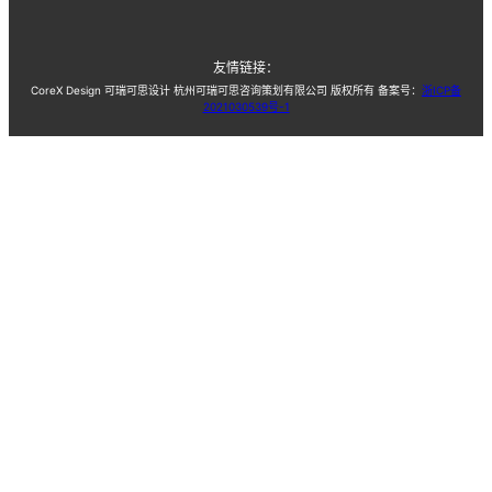
友情链接：
CoreX Design 可瑞可思设计 杭州可瑞可思咨询策划有限公司 版权所有 备案号：
浙ICP备
2021030539号-1