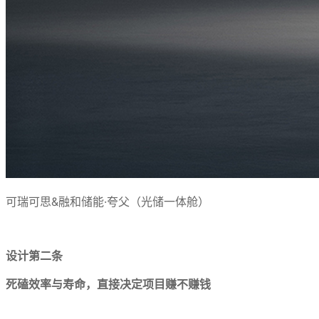
可瑞可思&融和储能·夸父（光储一体舱）
设计第二条
死磕效率与寿命，直接决定项目赚不赚钱